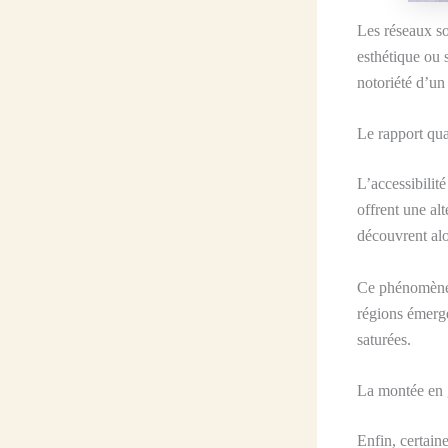
Les réseaux so
esthétique ou 
notoriété d’un
Le rapport qu
L’accessibilité
offrent une al
découvrent alor
Ce phénomène e
régions émerge
saturées.
La montée en 
Enfin, certain