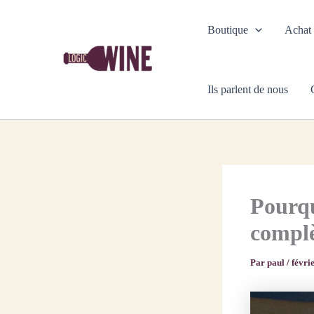
Aller
au
Boutique
Achat
contenu
Ils parlent de nous
Pourqu
complè
Par
paul
/
févri