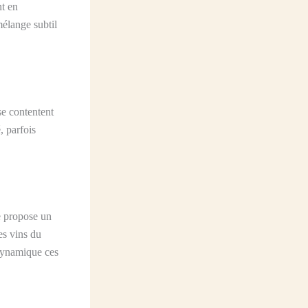
nt en
mélange subtil
se contentent
, parfois
re propose un
Les vins du
 dynamique ces