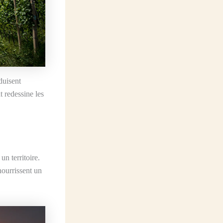
duisent
t redessine les
n territoire.
nourrissent un