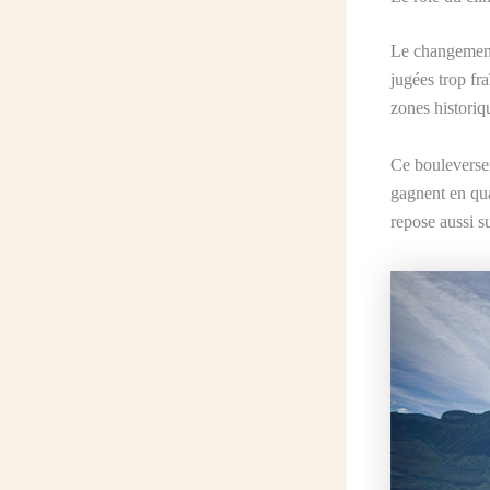
Le changement 
jugées trop fr
zones historiq
Ce bouleversem
gagnent en qua
repose aussi s