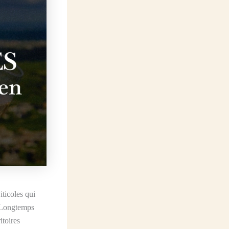
ticoles qui
. Longtemps
itoires