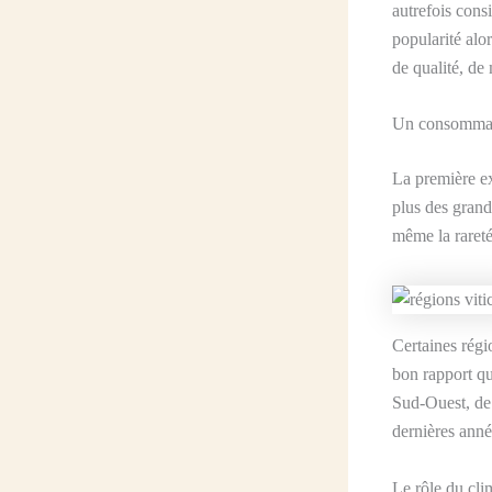
autrefois cons
popularité alo
de qualité, de
Un consommat
La première ex
plus des grande
même la rareté
Certaines régi
bon rapport qua
Sud-Ouest, de
dernières anné
Le rôle du cl