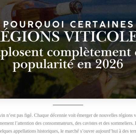
n n’est pas figé. Chaque décennie voit émerger de nouvelles régions vi
inement l’attention des consommateurs, des cavistes et des sommeliers
lques appellations historiques, le marché s’ouvre aujourd’hui à des terr