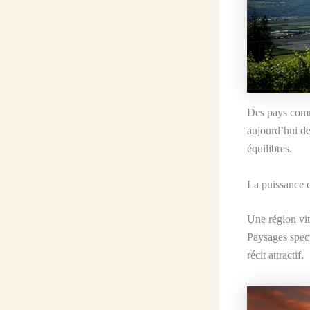
Des pays comme
aujourd’hui de
équilibres.
La puissance du
Une région vit
Paysages spect
récit attractif.