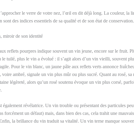
pprocher le verre de votre nez, l’œil en dit déjà long. La couleur, la li
n sont des indices essentiels de sa qualité et de son état de conservation.
, miroir de son identité
x reflets pourpres indique souvent un vin jeune, encore sur le fruit. Plus
 le tuilé, plus le vin a évolué : il s’agit alors d’un vin vieilli, souvent p
agile. Pour le vin blanc, un jaune pâle aux reflets verts annonce fraîcheu
 voire ambré, signale un vin plus mûr ou plus sucré. Quant au rosé, sa 
rtaine légèreté, alors qu’un rosé soutenu évoque un vin plus corsé, parfo
.
t également révélatrice. Un vin trouble ou présentant des particules peut
pas forcément un défaut) mais, dans bien des cas, cela trahit une mauvai
Enfin, la brillance du vin traduit sa vitalité. Un vin terne manque souven