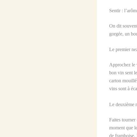
Sentir : l’arô
On dit souvent
gorgée, un bou
Le premier nez 
Approchez le v
bon vin sent le
carton mouillé
vins sont à éca
Le deuxième n
Faites tourner
moment que le 
de framboise. 