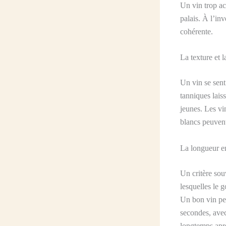
Un vin trop ac
palais. À l’in
cohérente.
La texture et l
Un vin se sent
tanniques lais
jeunes. Les vi
blancs peuvent 
La longueur e
Un critère sou
lesquelles le 
Un bon vin per
secondes, ave
longtemps aprè