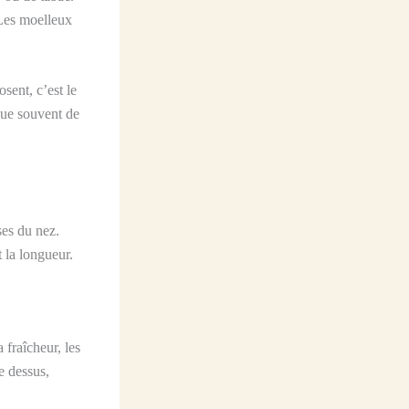
 Les moelleux
sent, c’est le
nque souvent de
ses du nez.
t la longueur.
 fraîcheur, les
le dessus,