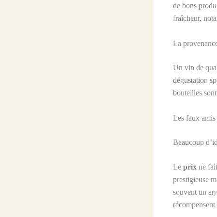
de bons produc
fraîcheur, not
La provenance 
Un vin de qual
dégustation sp
bouteilles son
Les faux amis 
Beaucoup d’idé
Le
prix
ne fai
prestigieuse 
souvent un ar
récompensent d