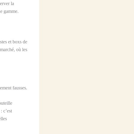
erver la
 de gamme.
stes et boxs de
rmarché, où les
lement fausses.
uteille
: c’est
elles