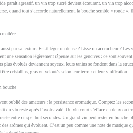
ide paraît agressif, un vin trop sucré devient écœurant, un vin trop alco
verse, quand tout s’accorde naturellement, la bouche semble « ronde », fl
a matière
 aussi par sa texture. Est-il léger ou dense ? Lisse ou accrocheur ? Les 
sent une sensation légèrement râpeuse sur les gencives : ce sont souvent
ns plus évolués deviennent soyeux, leurs tanins se fondent dans la struc
être cristallins, gras ou veloutés selon leur terroir et leur vinification.
n bouche
vent oublié des amateurs : la persistance aromatique. Comptez les seco
goût du vin reste après l’avoir avalé. Un vin court s’efface en deux ou tr
siste entre cinq et huit secondes. Un grand vin peut rester en bouche p
c des arômes qui évoluent. C’est un peu comme une note de musique q
s la dernière mesure.