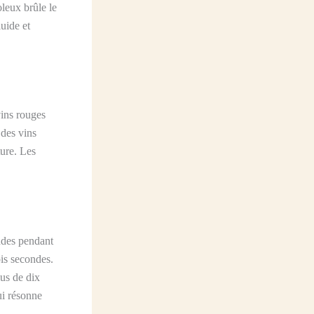
oleux brûle le
uide et
vins rouges
 des vins
ture. Les
ndes pendant
ois secondes.
lus de dix
ui résonne