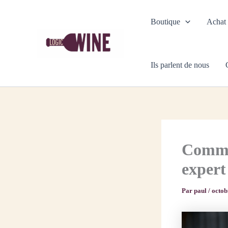
Aller
au
Boutique
Achat
contenu
Ils parlent de nous
Commen
expert
Par
paul
/
octob