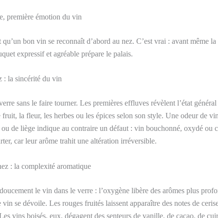
me, première émotion du vin
 qu’un bon vin se reconnaît d’abord au nez. C’est vrai : avant même la
quet expressif et agréable prépare le palais.
: la sincérité du vin
erre sans le faire tourner. Les premières effluves révèlent l’état généra
 fruit, la fleur, les herbes ou les épices selon son style. Une odeur de vi
 ou de liège indique au contraire un défaut : vin bouchonné, oxydé ou
rter, car leur arôme trahit une altération irréversible.
ez : la complexité aromatique
 doucement le vin dans le verre : l’oxygène libère des arômes plus profo
vin se dévoile. Les rouges fruités laissent apparaître des notes de ceri
Les vins boisés, eux, dégagent des senteurs de vanille, de cacao, de cui