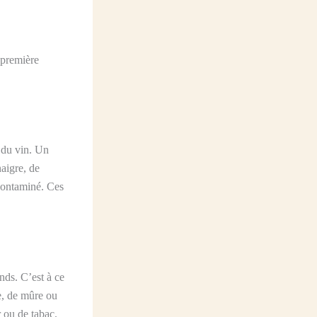
 première
l du vin. Un
naigre, de
 contaminé. Ces
nds. C’est à ce
se, de mûre ou
r ou de tabac.