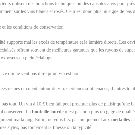
teurs utilisent des bouchons techniques ou des capsules à vis pour prés
amment sur les vins blancs et rosés. Ce n’est donc plus un signe de bas
et les conditions de conservation
ité supporte mal les excès de température et la lumière directe. Les cavi
écialisés offrent souvent de meilleures garanties que les rayons de supe
t exposées en plein éclairage.
: ce qui ne veut pas dire qu’un vin est bon
es reçues circulent autour du vin. Certaines sont tenaces, d’autres tota
t pas tout. Un vin à 10 € bien fait peut procurer plus de plaisir qu’une bo
mal conservée. La
bouteille lourde
n’est pas non plus un gage de qualité 
gument marketing. Enfin, ne vous fiez pas uniquement aux
médailles
: 
es styles, pas forcément la finesse ou la typicité.