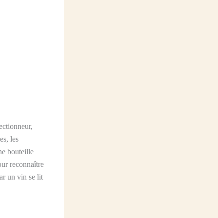
ectionneur,
es, les
ne bouteille
our reconnaître
r un vin se lit