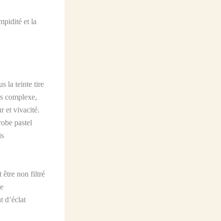
mpidité et la
 la teinte tire
lus complexe,
r et vivacité.
robe pastel
is
 être non filtré
se
t d’éclat